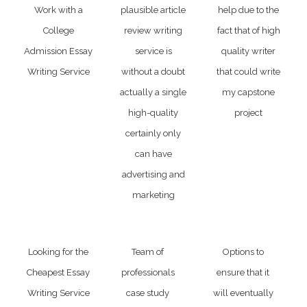
Work with a
plausible article
help due to the
College
review writing
fact that of high
Admission Essay
service is
quality writer
Writing Service
without a doubt
that could write
actually a single
my capstone
high-quality
project
certainly only
can have
advertising and
marketing
Looking for the
Team of
Options to
Cheapest Essay
professionals
ensure that it
Writing Service
case study
will eventually