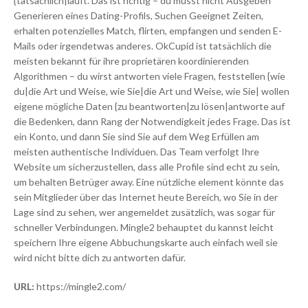
{tatsächlich|läuft. Das ist richtig – du musst nicht Ausgeben
Generieren eines Dating-Profils, Suchen Geeignet Zeiten,
erhalten potenzielles Match, flirten, empfangen und senden E-
Mails oder irgendetwas anderes. OkCupid ist tatsächlich die
meisten bekannt für ihre proprietären koordinierenden
Algorithmen – du wirst antworten viele Fragen, feststellen {wie
du|die Art und Weise, wie Sie|die Art und Weise, wie Sie| wollen
eigene mögliche Daten {zu beantworten|zu lösen|antworte auf
die Bedenken, dann Rang der Notwendigkeit jedes Frage. Das ist
ein Konto, und dann Sie sind Sie auf dem Weg Erfüllen am
meisten authentische Individuen. Das Team verfolgt Ihre
Website um sicherzustellen, dass alle Profile sind echt zu sein,
um behalten Betrüger away. Eine nützliche element könnte das
sein Mitglieder über das Internet heute Bereich, wo Sie in der
Lage sind zu sehen, wer angemeldet zusätzlich, was sogar für
schneller Verbindungen. Mingle2 behauptet du kannst leicht
speichern Ihre eigene Abbuchungskarte auch einfach weil sie
wird nicht bitte dich zu antworten dafür.
URL:
https://mingle2.com/