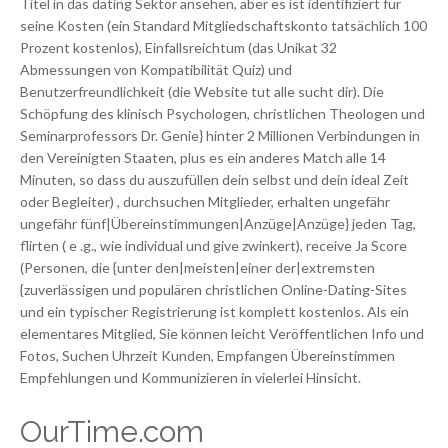
Titel in das dating Sektor ansehen, aber es ist identifiziert für
seine Kosten (ein Standard Mitgliedschaftskonto tatsächlich 100
Prozent kostenlos), Einfallsreichtum (das Unikat 32
Abmessungen von Kompatibilität Quiz) und
Benutzerfreundlichkeit (die Website tut alle sucht dir). Die
Schöpfung des klinisch Psychologen, christlichen Theologen und
Seminarprofessors Dr. Genie} hinter 2 Millionen Verbindungen in
den Vereinigten Staaten, plus es ein anderes Match alle 14
Minuten, so dass du auszufüllen dein selbst und dein ideal Zeit
oder Begleiter) , durchsuchen Mitglieder, erhalten ungefähr
ungefähr fünf|Übereinstimmungen|Anzüge|Anzüge} jeden Tag,
flirten ( e .g., wie individual und give zwinkert), receive Ja Score
(Personen, die {unter den|meisten|einer der|extremsten
{zuverlässigen und populären christlichen Online-Dating-Sites
und ein typischer Registrierung ist komplett kostenlos. Als ein
elementares Mitglied, Sie können leicht Veröffentlichen Info und
Fotos, Suchen Uhrzeit Kunden, Empfangen Übereinstimmen
Empfehlungen und Kommunizieren in vielerlei Hinsicht.
OurTime.com