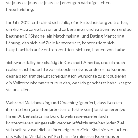
sie|musste|musste|musste} erzeugen wichtige Leben
Entscheidung.
Im Jahr 2013 entschied sich Julie, eine Entscheidung zu treffen,
um die Frau zu verlassen und zu beginnen und zu beginnen und zu
beginnen Eli Simone, ein Matchmaking- und Dating Mentoring -
Lösung, das sich auf Ziele konzentriert, konzentriert sich
hauptsächlich auf Zentren zentriert sich um} Frauen von Farbe.
«ich war zufällig beschäftigt in Geschäft Amerika, und ich auch
realisiert ich brauchte zu entdecken etwas anderes aufspüren.
deshalb ich traf die Entscheidung ich wünschte zu produzieren
ein Vollzeiteinkommen zu tun das, was ich geschätzt habe, «sagte
sie uns allen .
Während Matchmaking und Coaching ignoriert, dass Bereich
ihrem Leben {arbeiten|arbeiten|effektiv sein|funktionieren|zu
Ihrem Arbeitsplatz|ins Büro|Ergebnisse erzielen|sich
konzentrieren|eingestellt werden|effektiv arbeiten|oder Ziel
sich selbst zusätzlich zu ihren eigenen Ziele. Sind sie versuchen
das Falsche Vielfalt guy? Perform sie ruinieren Beziehungen