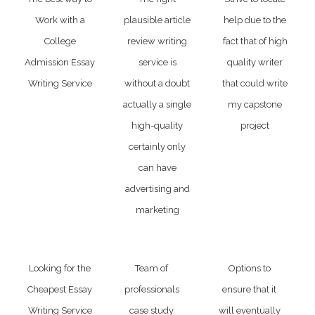
Work with a
plausible article
help due to the
College
review writing
fact that of high
Admission Essay
service is
quality writer
Writing Service
without a doubt
that could write
actually a single
my capstone
high-quality
project
certainly only
can have
advertising and
marketing
Looking for the
Team of
Options to
Cheapest Essay
professionals
ensure that it
Writing Service
case study
will eventually